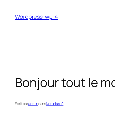
Aller
au
Wordpress-wp14
contenu
Bonjour tout le m
Écrit par
admin
dans
Non classé